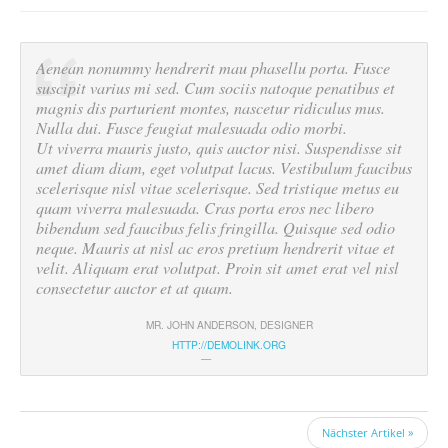
Aenean nonummy hendrerit mau phasellu porta. Fusce
suscipit varius mi sed. Cum sociis natoque penatibus et
magnis dis parturient montes, nascetur ridiculus mus.
Nulla dui. Fusce feugiat malesuada odio morbi.
Ut viverra mauris justo, quis auctor nisi. Suspendisse sit
amet diam diam, eget volutpat lacus. Vestibulum faucibus
scelerisque nisl vitae scelerisque. Sed tristique metus eu
quam viverra malesuada. Cras porta eros nec libero
bibendum sed faucibus felis fringilla. Quisque sed odio
neque. Mauris at nisl ac eros pretium hendrerit vitae et
velit. Aliquam erat volutpat. Proin sit amet erat vel nisl
consectetur auctor et at quam.
MR. JOHN ANDERSON
,
DESIGNER
HTTP://DEMOLINK.ORG
Nächster Artikel »