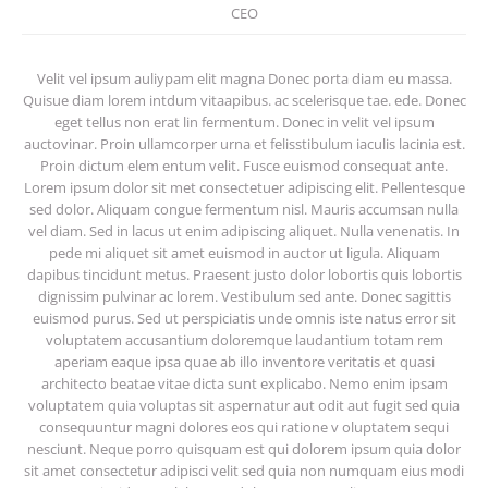
CEO
Velit vel ipsum auliypam elit magna Donec porta diam eu massa.
Quisue diam lorem intdum vitaapibus. ac scelerisque tae. ede. Donec
eget tellus non erat lin fermentum. Donec in velit vel ipsum
auctovinar. Proin ullamcorper urna et felisstibulum iaculis lacinia est.
Proin dictum elem entum velit. Fusce euismod consequat ante.
Lorem ipsum dolor sit met consectetuer adipiscing elit. Pellentesque
sed dolor. Aliquam congue fermentum nisl. Mauris accumsan nulla
vel diam. Sed in lacus ut enim adipiscing aliquet. Nulla venenatis. In
pede mi aliquet sit amet euismod in auctor ut ligula. Aliquam
dapibus tincidunt metus. Praesent justo dolor lobortis quis lobortis
dignissim pulvinar ac lorem. Vestibulum sed ante. Donec sagittis
euismod purus. Sed ut perspiciatis unde omnis iste natus error sit
voluptatem accusantium doloremque laudantium totam rem
aperiam eaque ipsa quae ab illo inventore veritatis et quasi
architecto beatae vitae dicta sunt explicabo. Nemo enim ipsam
voluptatem quia voluptas sit aspernatur aut odit aut fugit sed quia
consequuntur magni dolores eos qui ratione v oluptatem sequi
nesciunt. Neque porro quisquam est qui dolorem ipsum quia dolor
sit amet consectetur adipisci velit sed quia non numquam eius modi