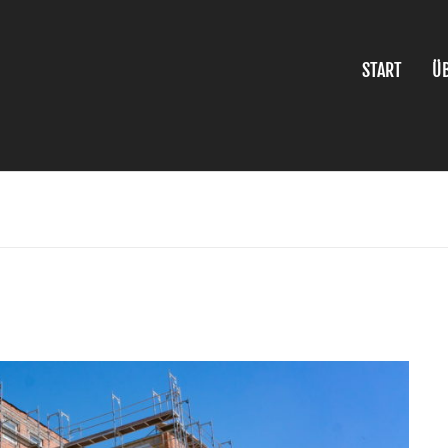
START
Ü