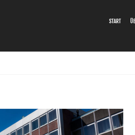
START
Ü